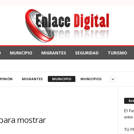
O
MUNICIPIO
MIGRANTES
SEGURIDAD
TURISMO
OPINIÓN
MIGRANTES
MUNICIPIO
MUNICIPIOS
En
El Fes
 para mostrar
entre
TU P