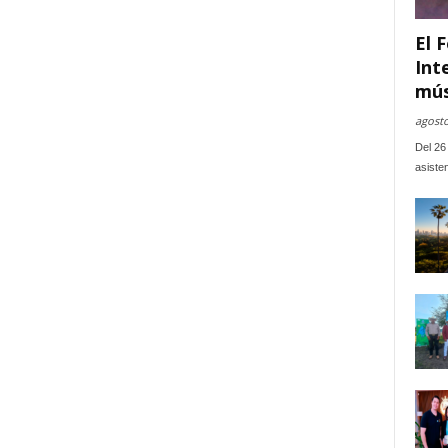
El F
Int
mús
agosto
Del 26 
asiste