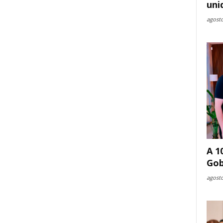
uni
agosto
A 1
Gob
agosto