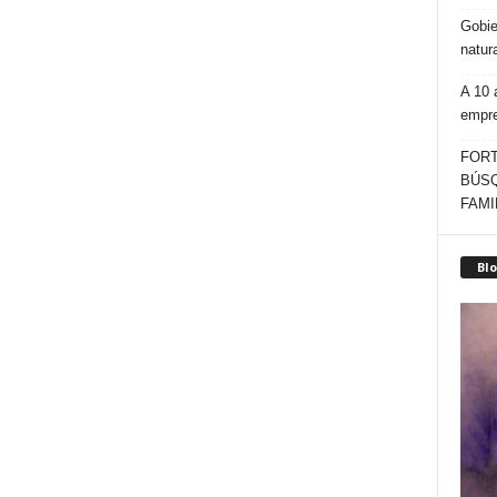
Gobie
natur
A 10 
empr
FORT
BÚSQ
FAMI
Blo