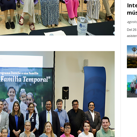
Int
mús
agosto
Del 26 
asiste