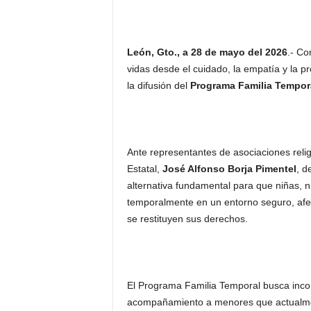
León
,
Gt
o
.,
a
2
8
d
e
mayo
del 202
6
.-
Con
vidas desde el cuidado, la empatía y la p
la
d
ifusión del
Programa Familia Tempor
Ante representantes de asociaciones religi
Estatal,
José Alfonso Borja Pimentel
, d
alternativa fundamental para que niñas, 
temporalmente en un entorno seguro, afect
se restituyen sus derechos.
El Programa Familia Temporal busca incor
acompañamiento a menores que actualmen