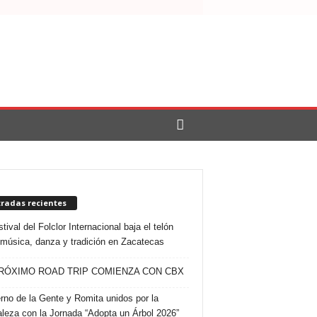
tradas recientes
tival del Folclor Internacional baja el telón
 música, danza y tradición en Zacatecas
RÓXIMO ROAD TRIP COMIENZA CON CBX
rno de la Gente y Romita unidos por la
aleza con la Jornada “Adopta un Árbol 2026”