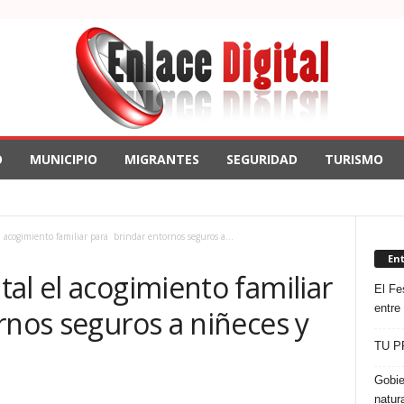
O
MUNICIPIO
MIGRANTES
SEGURIDAD
TURISMO
 acogimiento familiar para brindar entornos seguros a...
En
al el acogimiento familiar
El Fes
entre
rnos seguros a niñeces y
TU P
Gobie
natur