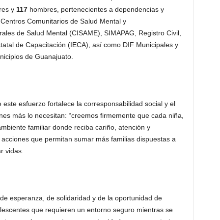
res y
117
hombres, pertenecientes a dependencias y
,
Centros Comunitarios de Salud Mental y
rales de Salud Mental
(
CISAME
)
, SIMAPAG,
Registro Civil,
statal de Capacitación
(
IECA
)
, así como DIF Municipales y
nicipios de Guanajuato.
este esfuerzo fortalece la corresponsabilidad social y el
nes más lo necesitan
:
“creemos firmemente que cada niña,
mbiente familiar donde reciba cariño, atención y
 acciones que permitan sumar más familias dispuestas a
r vidas.
 de esperanza, de solidaridad y de la oportunidad de
olescentes que requieren un entorno seguro mientras se