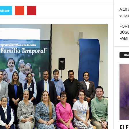
A 10 
witter
empr
FORT
BÚSQ
FAMI
Blo
El F