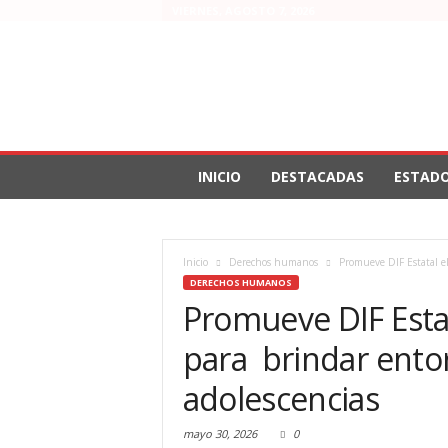
VIERNES, AGOSTO 7, 2026
INICIO
DESTACADAS
ESTAD
Inicio
Derechos humanos
Promueve DIF Estatal el
DERECHOS HUMANOS
Promueve DIF Estat
para brindar ento
adolescencias
mayo 30, 2026
0