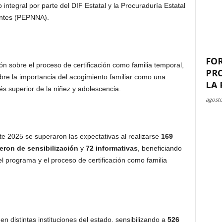
 integral por parte del DIF Estatal y la Procuraduría Estatal
entes (PEPNNA).
FO
ón sobre el proceso de certificación como
f
amilia
t
emporal,
PR
obre la importancia del acogimiento familiar como una
LA 
és superior de la niñez y adolescencia.
agosto
te 2025 se superaron las expectativas al realizarse
169
eron de sensibilización
y
72 informativas
, beneficiando
l programa y el proceso de certificación como familia
en distintas instituciones del estado, sensibilizando a
526