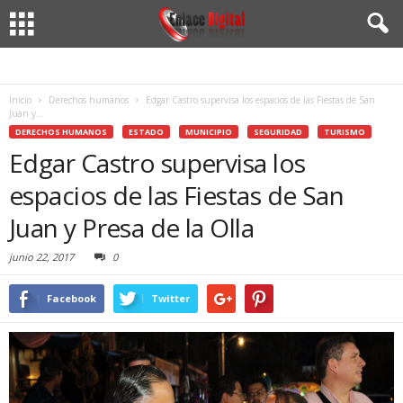
Inicio
Derechos humanos
Edgar Castro supervisa los espacios de las Fiestas de San
Juan y...
DERECHOS HUMANOS
ESTADO
MUNICIPIO
SEGURIDAD
TURISMO
Edgar Castro supervisa los
espacios de las Fiestas de San
Juan y Presa de la Olla
junio 22, 2017
0
Facebook
Twitter