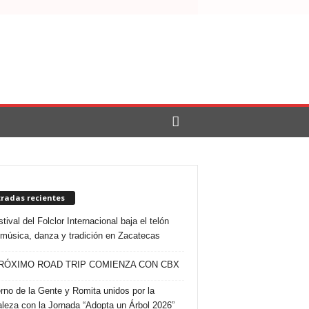
tradas recientes
tival del Folclor Internacional baja el telón
 música, danza y tradición en Zacatecas
RÓXIMO ROAD TRIP COMIENZA CON CBX
rno de la Gente y Romita unidos por la
aleza con la Jornada “Adopta un Árbol 2026”