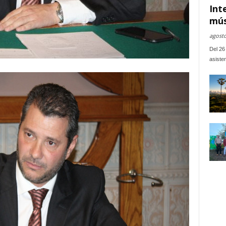
Int
mús
agosto
Del 26 
asiste