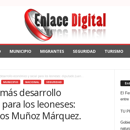
O
MUNICIPIO
MIGRANTES
SEGURIDAD
TURISMO
esarrollo económico y social para los leoneses: diputado Juan...
MUNICIPIO
NACIONAL
SEGURIDAD
En
 más desarrollo
El Fes
entre
 para los leoneses:
TU P
los Muñoz Márquez.
Gobie
natur