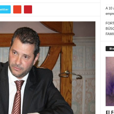
A 10 
witter
empr
FORT
BÚSQ
FAMI
Blo
El F