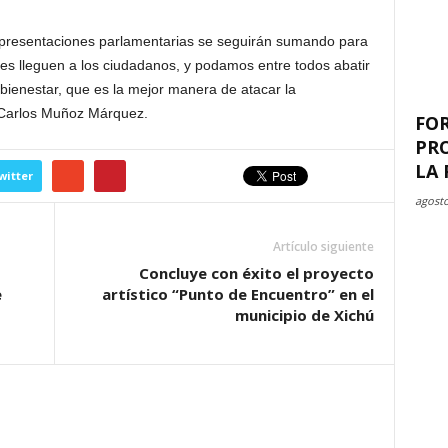
epresentaciones parlamentarias se seguirán sumando para
ones lleguen a los ciudadanos, y podamos entre todos abatir
bienestar, que es la mejor manera de atacar la
n Carlos Muñoz Márquez.
FO
PR
LA 
witter
agosto
Artículo siguiente
Concluye con éxito el proyecto
e
artístico “Punto de Encuentro” en el
municipio de Xichú