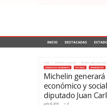
VIERNES, AGOSTO 7, 2026
INICIO
DESTACADAS
ESTAD
Inicio
Derechos humanos
Michelin generará más d
DERECHOS HUMANOS
ESTADO
MIGRANTES
Michelin generará
económico y social
diputado Juan Car
julio 8, 2016
0