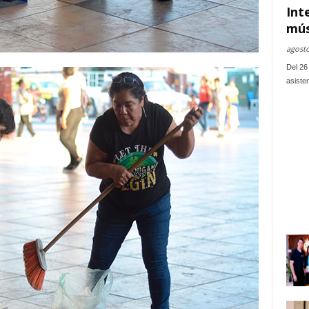
Int
mús
agosto
Del 26 
asiste