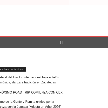
tradas recientes
tival del Folclor Internacional baja el telón
 música, danza y tradición en Zacatecas
RÓXIMO ROAD TRIP COMIENZA CON CBX
rno de la Gente y Romita unidos por la
aleza con la Jornada “Adopta un Árbol 2026”