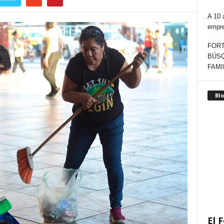
A 10 
empr
FORT
BÚSQ
FAMI
Blo
El F