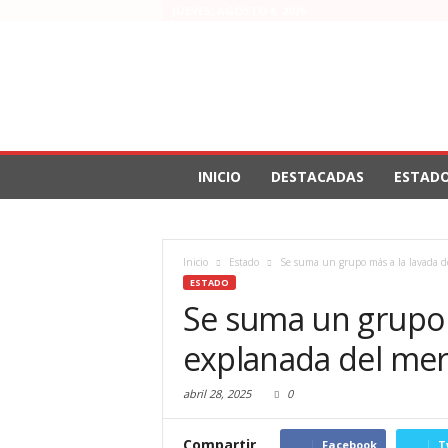
JUEVES, AGOSTO 6, 2026
INICIO
DESTACADAS
ESTAD
Inicio
Estado
Se suma un grupo más a la lavada de
ESTADO
Se suma un grupo m
explanada del mer
abril 28, 2025
0
Compartir
Facebook
T