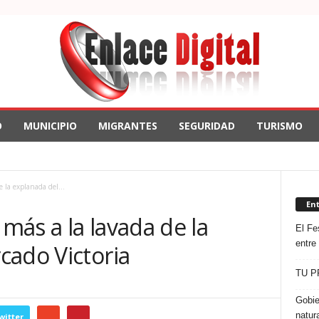
O
MUNICIPIO
MIGRANTES
SEGURIDAD
TURISMO
 la explanada del...
En
ás a la lavada de la
El Fes
entre
cado Victoria
TU P
Gobie
natur
witter