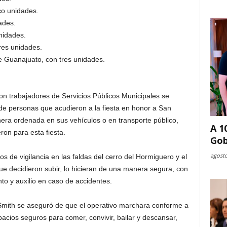
co unidades.
ades.
nidades.
es unidades.
 Guanajuato, con tres unidades.
con trabajadores de Servicios Públicos Municipales se
e personas que acudieron a la fiesta en honor a San
nera ordenada en sus vehículos o en transporte público,
A 1
ron para esta fiesta.
Gob
agosto
 de vigilancia en las faldas del cerro del Hormiguero y el
ue decidieron subir, lo hicieran de una manera segura, con
to y auxilio en caso de accidentes.
Smith se aseguró de que el operativo marchara conforme a
pacios seguros para comer, convivir, bailar y descansar,