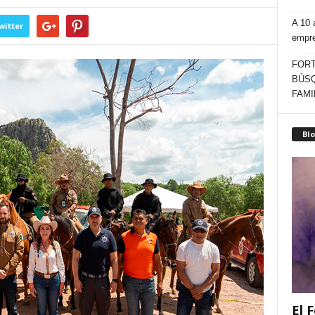
A 10 
witter
empr
FORT
BÚSQ
FAMI
Blo
El F