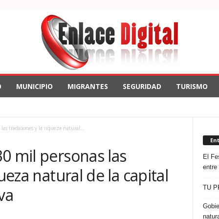
O
MUNICIPIO
MIGRANTES
SEGURIDAD
TURISMO
as tradiciones y la riqueza natural...
En
0 mil personas las
El Fes
entre
ueza natural de la capital
TU P
va
Gobie
natur