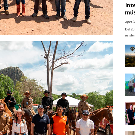
Int
mús
agosto
Del 26 
asiste