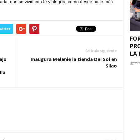
aigada, que se vivió con fe y alegría, como desde hace más
witter
FO
PR
Artículo siguiente
LA 
ajo
Inaugura Melanie la tienda Del Sol en
agosto
Silao
lla