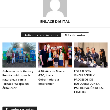
ENLACE DIGITAL
Artículos relacionados
Más del autor
Gobierno de la Gente y
A 10 años de Marca
FORTALECEN
Romita unidos por la
GTO, invita
VINCULACIÓN Y
naturaleza con la
Gobernadora a
PROCESOS DE
Jornada “Adopta un
emprender
BÚSQUEDA CON LA
Árbol 2026”
PARTICIPACIÓN DE LAS
FAMILIAS
Entradas recientes