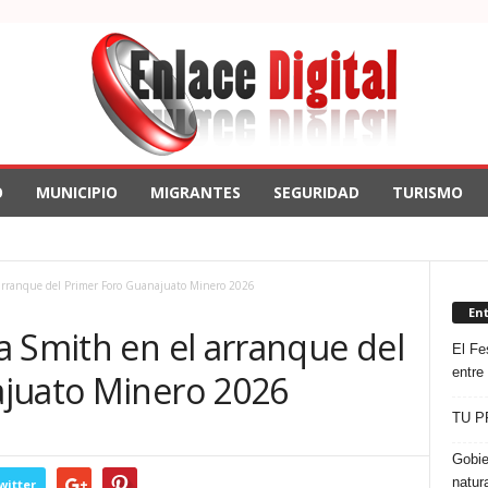
O
MUNICIPIO
MIGRANTES
SEGURIDAD
TURISMO
arranque del Primer Foro Guanajuato Minero 2026
En
a Smith en el arranque del
El Fes
entre
juato Minero 2026
TU P
Gobie
natur
witter