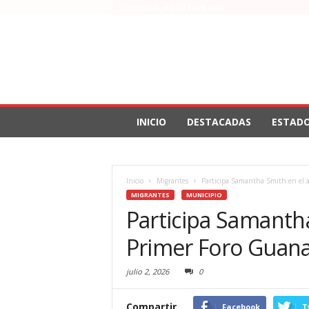
DOMINGO, AGOSTO 9, 2026
INICIO
DESTACADAS
ESTAD
Inicio
Migrantes
Participa Samantha Smith en el 
MIGRANTES
MUNICIPIO
Participa Samanth
Primer Foro Guana
julio 2, 2026
0
Compartir
Facebook
T