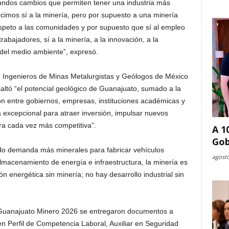
undos cambios que permiten tener una industria más
cimos sí a la minería, pero por supuesto a una minería
espeto a las comunidades y por supuesto que sí al empleo
rabajadores, sí a la minería, a la innovación, a la
o del medio ambiente”, expresó.
de Ingenieros de Minas Metalurgistas y Geólogos de México
ó “el potencial geológico de Guanajuato, sumado a la
ón entre gobiernos, empresas, instituciones académicas y
a excepcional para atraer inversión, impulsar nuevos
ra cada vez más competitiva”.
A 1
Gob
do demanda más minerales para fabricar vehículos
agosto
almacenamiento de energía e infraestructura, la minería es
 energética sin minería; no hay desarrollo industrial sin
 Guanajuato Minero 2026 se entregaron documentos a
en Perfil de Competencia Laboral, Auxiliar en Seguridad