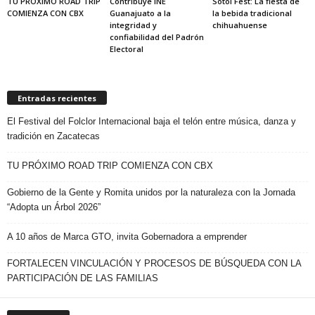
TU PRÓXIMO ROAD TRIP
Contribuye INE
Sotol Fest: La fiesta de
COMIENZA CON CBX
Guanajuato a la
la bebida tradicional
integridad y
chihuahuense
confiabilidad del Padrón
Electoral
Entradas recientes
El Festival del Folclor Internacional baja el telón entre música, danza y
tradición en Zacatecas
TU PRÓXIMO ROAD TRIP COMIENZA CON CBX
Gobierno de la Gente y Romita unidos por la naturaleza con la Jornada
“Adopta un Árbol 2026”
A 10 años de Marca GTO, invita Gobernadora a emprender
FORTALECEN VINCULACIÓN Y PROCESOS DE BÚSQUEDA CON LA
PARTICIPACIÓN DE LAS FAMILIAS