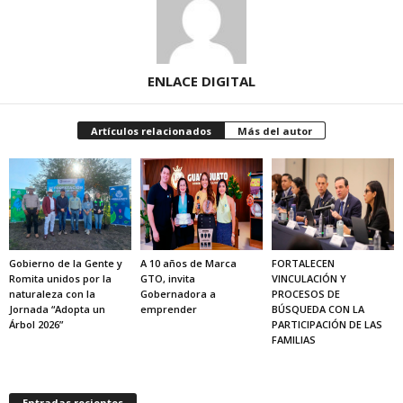
ENLACE DIGITAL
Artículos relacionados
Más del autor
Gobierno de la Gente y
A 10 años de Marca
FORTALECEN
Romita unidos por la
GTO, invita
VINCULACIÓN Y
naturaleza con la
Gobernadora a
PROCESOS DE
Jornada “Adopta un
emprender
BÚSQUEDA CON LA
Árbol 2026”
PARTICIPACIÓN DE LAS
FAMILIAS
Entradas recientes