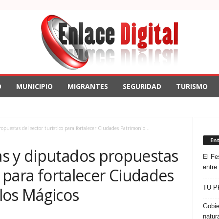
O
MUNICIPIO
MIGRANTES
SEGURIDAD
TURISMO
puestas del sector turístico para fortalecer Ciudades Patrimonio...
En
s y diputados propuestas
El Fes
entre
o para fortalecer Ciudades
TU P
los Mágicos
Gobie
natur