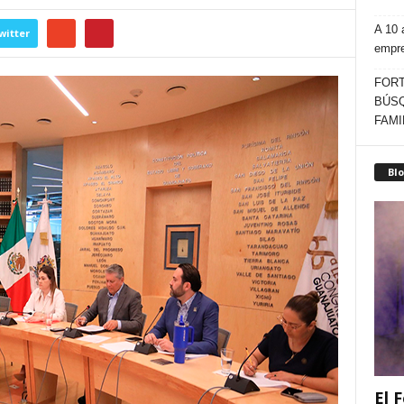
A 10 
witter
empr
FORT
BÚSQ
FAMI
Blo
El F