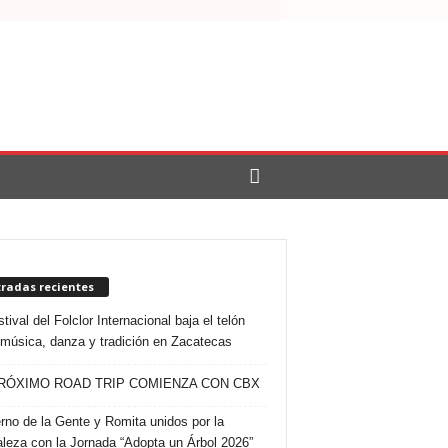
tradas recientes
tival del Folclor Internacional baja el telón
 música, danza y tradición en Zacatecas
RÓXIMO ROAD TRIP COMIENZA CON CBX
rno de la Gente y Romita unidos por la
aleza con la Jornada “Adopta un Árbol 2026”