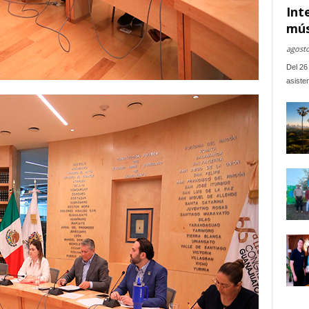
Int
mús
agosto
Del 26 
asiste