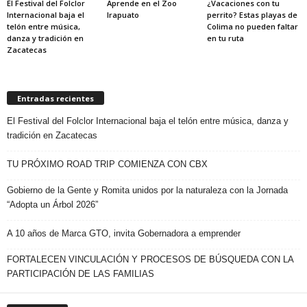
El Festival del Folclor
Aprende en el Zoo
¿Vacaciones con tu
Internacional baja el
Irapuato
perrito? Estas playas de
telón entre música,
Colima no pueden faltar
danza y tradición en
en tu ruta
Zacatecas
Entradas recientes
El Festival del Folclor Internacional baja el telón entre música, danza y
tradición en Zacatecas
TU PRÓXIMO ROAD TRIP COMIENZA CON CBX
Gobierno de la Gente y Romita unidos por la naturaleza con la Jornada
“Adopta un Árbol 2026”
A 10 años de Marca GTO, invita Gobernadora a emprender
FORTALECEN VINCULACIÓN Y PROCESOS DE BÚSQUEDA CON LA
PARTICIPACIÓN DE LAS FAMILIAS