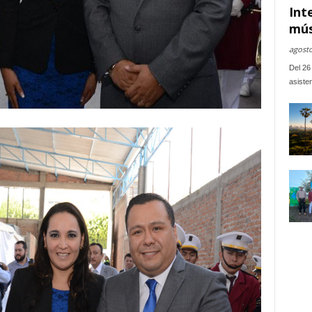
Int
mús
agosto
Del 26 
asiste