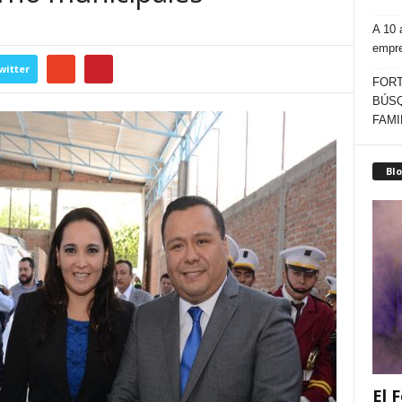
A 10 
empr
witter
FORT
BÚSQ
FAMI
Blo
El F