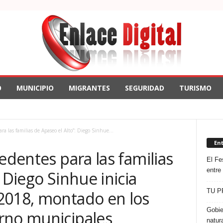
O
MUNICIPIO
MIGRANTES
SEGURIDAD
TURISMO
ra las familias de Apaseo el Alto”: Diego Sinhue...
En
edentes para las familias
El Fes
entre
 Diego Sinhue inicia
TU P
2018, montado en los
Gobie
rno municipales
natur