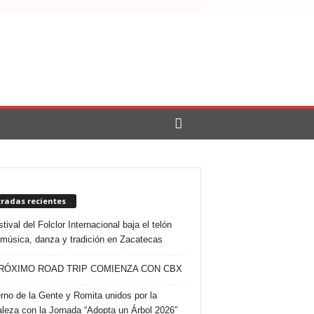
tradas recientes
tival del Folclor Internacional baja el telón
 música, danza y tradición en Zacatecas
RÓXIMO ROAD TRIP COMIENZA CON CBX
rno de la Gente y Romita unidos por la
aleza con la Jornada “Adopta un Árbol 2026”